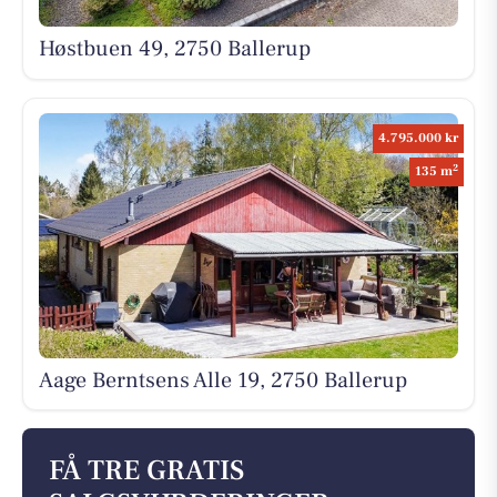
Høstbuen 49, 2750 Ballerup
4.795.000 kr
2
135 m
Aage Berntsens Alle 19, 2750 Ballerup
FÅ TRE GRATIS