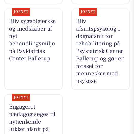
JOBNYT
JOBNYT
Bliv sygeplejerske
Bliv
og medskaber af
afsnitspsykolog i
nyt
døgnafsnit for
behandlingsmiljø
rehabilitering på
på Psykiatrisk
Psykiatrisk Center
Center Ballerup
Ballerup og gør en
forskel for
mennesker med
psykose
JOBNYT
Engageret
pædagog søges til
nytænkende
lukket afsnit på