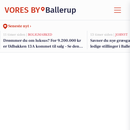
VORES BY
Ballerup
Seneste nyt ›
11 timer siden |
BOLIGMARKED
13 timer siden |
JOBNYT
Drømmer du om luksus? For 9.200.000 kr
Savner du nye græsga
er Udbakken 13A kommet til salg - Se den
ledige stillinger i Ba
og de dyreste boliger til salg her