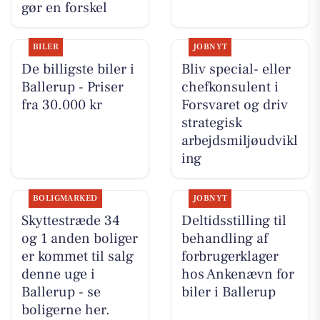
gør en forskel
BILER
JOBNYT
De billigste biler i
Bliv special- eller
Ballerup - Priser
chefkonsulent i
fra 30.000 kr
Forsvaret og driv
strategisk
arbejdsmiljøudvikl
ing
BOLIGMARKED
JOBNYT
Skyttestræde 34
Deltidsstilling til
og 1 anden boliger
behandling af
er kommet til salg
forbrugerklager
denne uge i
hos Ankenævn for
Ballerup - se
biler i Ballerup
boligerne her.