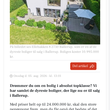
På billedet ses Ellebakken 8 2750 Ballerup, som er en af de
dyreste boliger til salg i Ballerup. Boligen koster 10.995.000
kr.
Del artikel
Onsdag d. 05. aug. 2026 - kl. 13:01
Drømmer du om en bolig i absolut topklasse? Vi
har samlet de dyreste boliger, der lige nu er til salg
i Ballerup.
Med priser helt op til 24.000.000 kr, skal den store
pengepung frem, men du får også det bedste af det