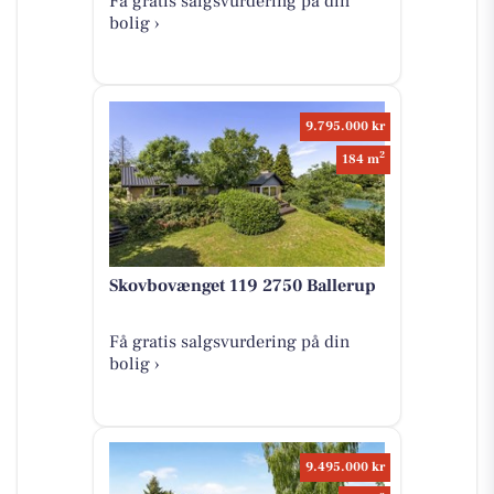
Få gratis salgsvurdering på din
bolig ›
9.795.000 kr
2
184 m
Skovbovænget 119 2750 Ballerup
Få gratis salgsvurdering på din
bolig ›
9.495.000 kr