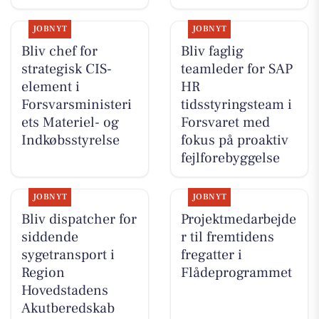
JOBNYT
JOBNYT
Bliv chef for
Bliv faglig
strategisk CIS-
teamleder for SAP
element i
HR
Forsvarsministeri
tidsstyringsteam i
ets Materiel- og
Forsvaret med
Indkøbsstyrelse
fokus på proaktiv
fejlforebyggelse
JOBNYT
JOBNYT
Bliv dispatcher for
Projektmedarbejde
siddende
r til fremtidens
sygetransport i
fregatter i
Region
Flådeprogrammet
Hovedstadens
Akutberedskab