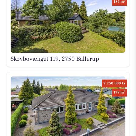
2
184 m
Skovbovænget 119, 2750 Ballerup
7.750.000 kr
2
178 m