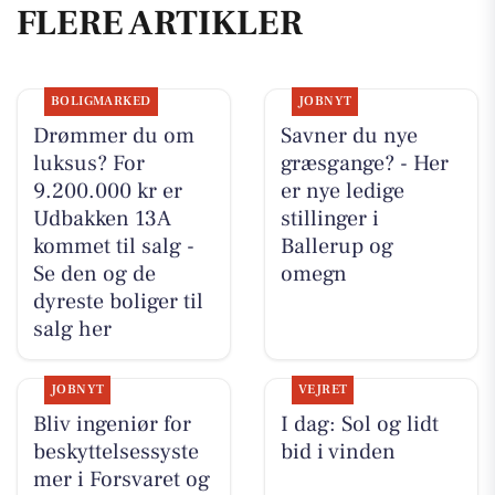
FLERE ARTIKLER
BOLIGMARKED
JOBNYT
Drømmer du om
Savner du nye
luksus? For
græsgange? - Her
9.200.000 kr er
er nye ledige
Udbakken 13A
stillinger i
kommet til salg -
Ballerup og
Se den og de
omegn
dyreste boliger til
salg her
JOBNYT
VEJRET
Bliv ingeniør for
I dag: Sol og lidt
beskyttelsessyste
bid i vinden
mer i Forsvaret og