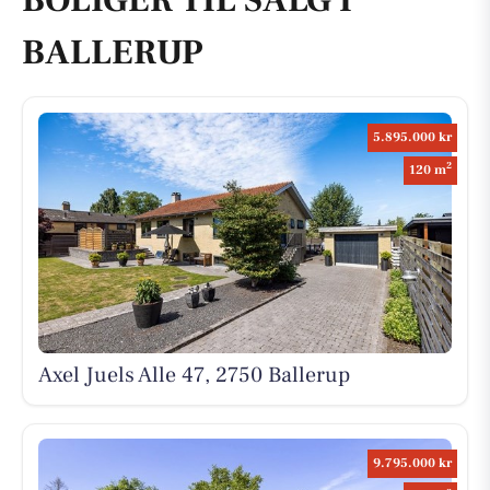
BOLIGER TIL SALG I
BALLERUP
5.895.000 kr
2
120 m
Axel Juels Alle 47, 2750 Ballerup
9.795.000 kr