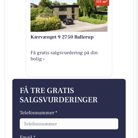
2
111 m
Kærvænget 9 2750 Ballerup
Få gratis salgsvurdering på din
bolig ›
FÅ TRE GRATIS
SALGSVURDERINGER
Telefonnummer *
Email *