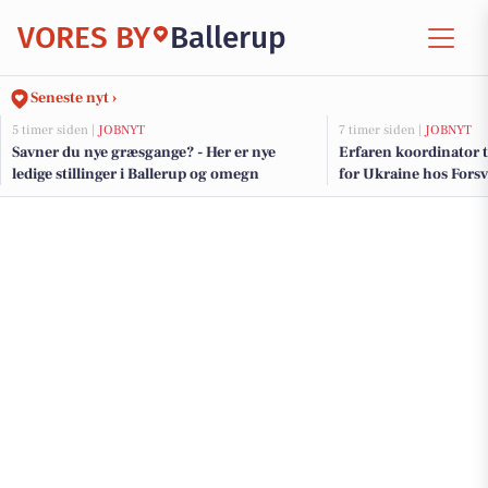
VORES BY
Ballerup
Seneste nyt ›
5 timer siden |
JOBNYT
7 timer siden |
JOBNYT
Savner du nye græsgange? - Her er nye
Erfaren koordinator ti
ledige stillinger i Ballerup og omegn
for Ukraine hos Forsv
indkøbsstyrelse