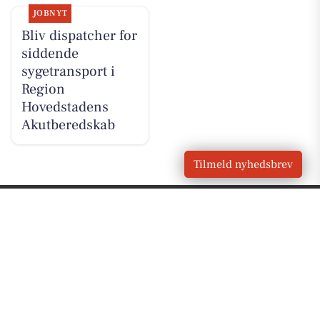
JOBNYT
Bliv dispatcher for
siddende
sygetransport i
Region
Hovedstadens
Akutberedskab
Tilmeld nyhedsbrev
VORES BY
Ballerup