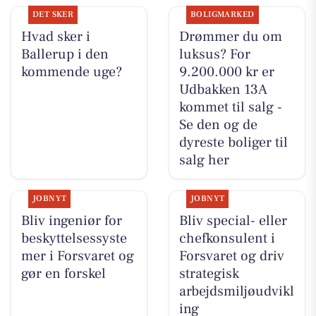
DET SKER
BOLIGMARKED
Hvad sker i
Drømmer du om
Ballerup i den
luksus? For
kommende uge?
9.200.000 kr er
Udbakken 13A
kommet til salg -
Se den og de
dyreste boliger til
salg her
JOBNYT
JOBNYT
Bliv ingeniør for
Bliv special- eller
beskyttelsessyste
chefkonsulent i
mer i Forsvaret og
Forsvaret og driv
gør en forskel
strategisk
arbejdsmiljøudvikl
ing