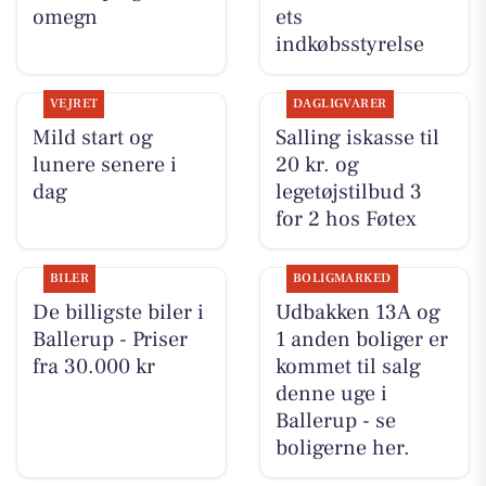
omegn
ets
indkøbsstyrelse
VEJRET
DAGLIGVARER
Mild start og
Salling iskasse til
lunere senere i
20 kr. og
dag
legetøjstilbud 3
for 2 hos Føtex
BILER
BOLIGMARKED
De billigste biler i
Udbakken 13A og
Ballerup - Priser
1 anden boliger er
fra 30.000 kr
kommet til salg
denne uge i
Ballerup - se
boligerne her.