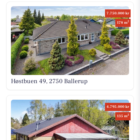
7.750.000 kr
2
178 m
Høstbuen 49, 2750 Ballerup
4.795.000 kr
2
135 m