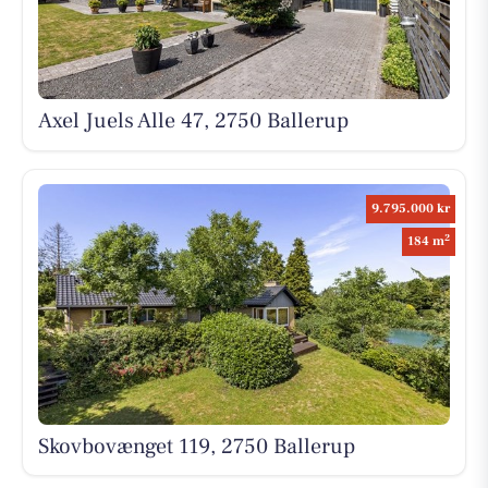
Axel Juels Alle 47, 2750 Ballerup
9.795.000 kr
2
184 m
Skovbovænget 119, 2750 Ballerup