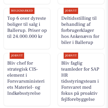
BOLIGMARKED
JOBNYT
Top 6 over dyreste
Deltidsstilling til
boliger til salg i
behandling af
Ballerup. Priser op
forbrugerklager
til 24.000.000 kr
hos Ankenævn for
biler i Ballerup
JOBNYT
JOBNYT
Bliv chef for
Bliv faglig
strategisk CIS-
teamleder for SAP
element i
HR
Forsvarsministeri
tidsstyringsteam i
ets Materiel- og
Forsvaret med
Indkøbsstyrelse
fokus på proaktiv
fejlforebyggelse