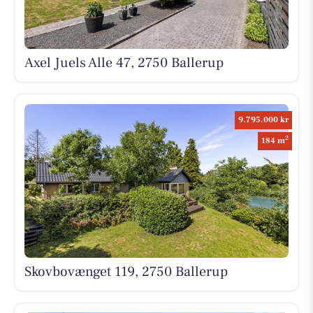
Axel Juels Alle 47, 2750 Ballerup
9.795.000 kr
2
184 m
Skovbovænget 119, 2750 Ballerup