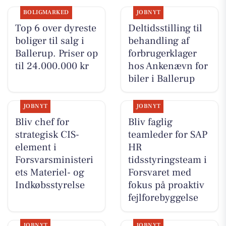
BOLIGMARKED
JOBNYT
Top 6 over dyreste
Deltidsstilling til
boliger til salg i
behandling af
Ballerup. Priser op
forbrugerklager
til 24.000.000 kr
hos Ankenævn for
biler i Ballerup
JOBNYT
JOBNYT
Bliv chef for
Bliv faglig
strategisk CIS-
teamleder for SAP
element i
HR
Forsvarsministeri
tidsstyringsteam i
ets Materiel- og
Forsvaret med
Indkøbsstyrelse
fokus på proaktiv
fejlforebyggelse
JOBNYT
JOBNYT