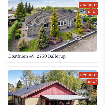
7.750.000 kr
2
178 m
Høstbuen 49, 2750 Ballerup
4.795.000 kr
2
135 m