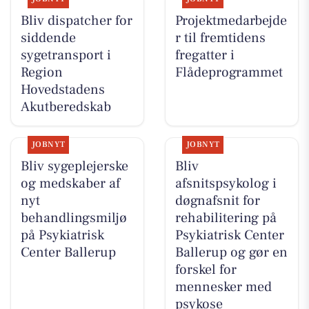
Bliv dispatcher for
Projektmedarbejde
siddende
r til fremtidens
sygetransport i
fregatter i
Region
Flådeprogrammet
Hovedstadens
Akutberedskab
JOBNYT
JOBNYT
Bliv sygeplejerske
Bliv
og medskaber af
afsnitspsykolog i
nyt
døgnafsnit for
behandlingsmiljø
rehabilitering på
på Psykiatrisk
Psykiatrisk Center
Center Ballerup
Ballerup og gør en
forskel for
mennesker med
psykose