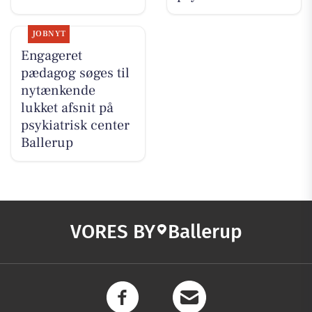
JOBNYT
Engageret
pædagog søges til
nytænkende
lukket afsnit på
psykiatrisk center
Ballerup
VORES BY
Ballerup