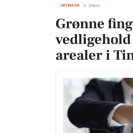
Grønne fingre søges til vedligehold af 
ARTIKLER
Jobnyt
Grønne fingr
vedligehold
arealer i Ti