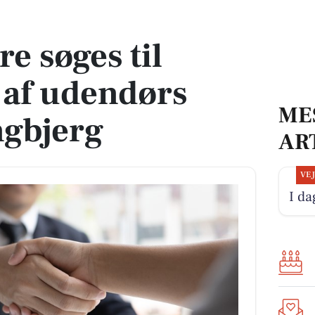
udendørs arealer i Tingbjerg
e søges til
 af udendørs
ME
ngbjerg
AR
VE
I da