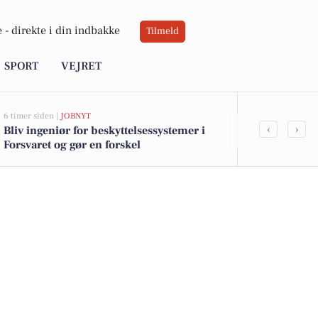
 -
direkte i din indbakke
Tilmeld
SPORT
VEJRET
6 timer siden |
JOBNYT
6 timer siden |
J
‹
›
Bliv ingeniør for beskyttelsessystemer i
Bliv special-
Forsvaret og gør en forskel
Forsvaret og 
arbejdsmiljø