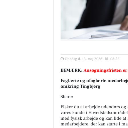
Onsdag d. 13. maj 2026 - kl. 08:52
BEMÆRK:
Ansøgningsfristen er
Faglærte og ufaglærte medarbejd
omkring Tingbjerg
Share:
Elsker du at arbejde udendørs og
vores kunde i Hovedstadsområdet 
med fysisk arbejde og kan lide at 
medarbejdere, der kan starte i ma