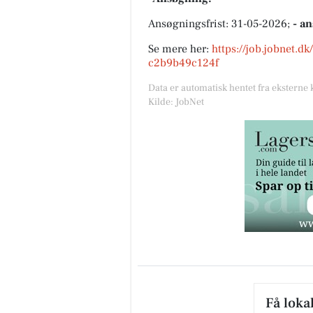
Ansøgningsfrist: 31-05-2026;
- a
Se mere her:
https://job.jobnet.d
c2b9b49c124f
Data er automatisk hentet fra eksterne 
Kilde: JobNet
Få loka