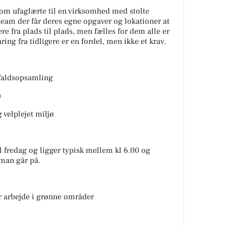
som ufaglærte til en virksomhed med stolte
t team der får deres egne opgaver og lokationer at
e fra plads til plads, men fælles for dem alle er
ring fra tidligere er en fordel, men ikke et krav.
faldsopsamling
)
g velplejet miljø
 fredag og ligger typisk mellem kl 6.00 og
 man går på.
or arbejde i grønne områder