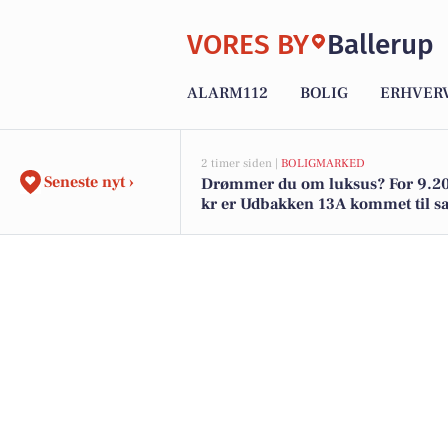
VORES BY
Ballerup
ALARM112
BOLIG
ERHVER
2 timer siden |
BOLIGMARKED
Seneste nyt ›
Drømmer du om luksus? For 9.2
kr er Udbakken 13A kommet til sa
den og de dyreste boliger til salg 