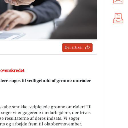
Del artikel
 overskredet
ere søges til vedligehold af grønne områder
 skabe smukke, velplejede grønne områder? Til
søger vi engagerede medarbejdere, der trives
se resultaterne af deres indsats. Vi søger
rts og arbejde frem til oktober/november.