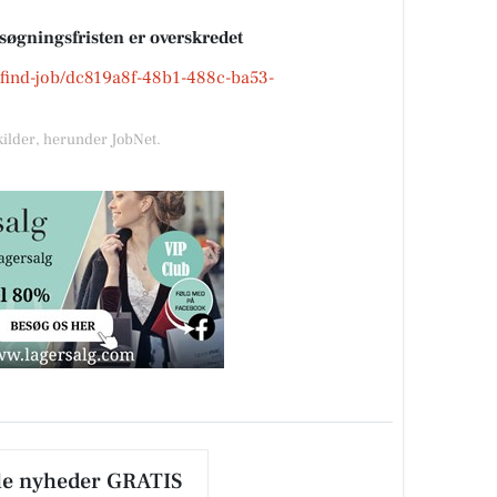
nsøgningsfristen er overskredet
k/find-job/dc819a8f-48b1-488c-ba53-
kilder, herunder JobNet.
le nyheder GRATIS