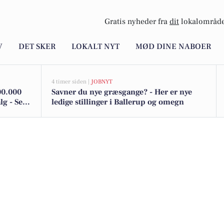
Gratis nyheder fra
dit
lokalområde
V
DET SKER
LOKALT NYT
MØD DINE NABOER
4 timer siden |
JOBNYT
00.000
Savner du nye græsgange? - Her er nye
lg - Se
ledige stillinger i Ballerup og omegn
her