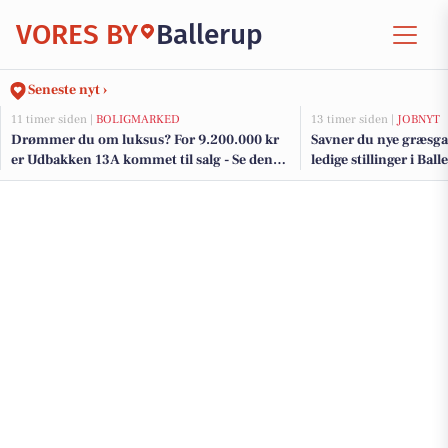
VORES BY
Ballerup
Seneste nyt ›
11 timer siden |
BOLIGMARKED
13 timer siden |
JOBNYT
Drømmer du om luksus? For 9.200.000 kr
Savner du nye græsga
er Udbakken 13A kommet til salg - Se den
ledige stillinger i Ba
og de dyreste boliger til salg her