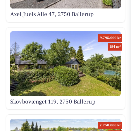
Axel Juels Alle 47, 2750 Ballerup
9.795.000 kr
2
184 m
Skovbovænget 119, 2750 Ballerup
7.750.000 kr