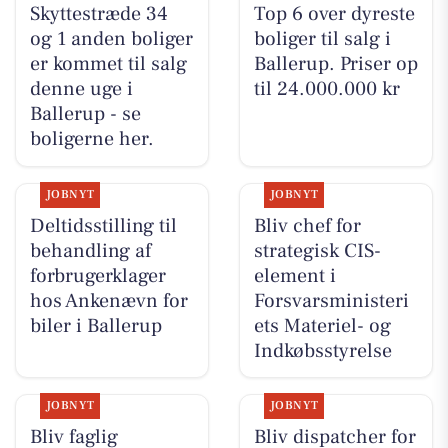
Skyttestræde 34
Top 6 over dyreste
og 1 anden boliger
boliger til salg i
er kommet til salg
Ballerup. Priser op
denne uge i
til 24.000.000 kr
Ballerup - se
boligerne her.
JOBNYT
JOBNYT
Deltidsstilling til
Bliv chef for
behandling af
strategisk CIS-
forbrugerklager
element i
hos Ankenævn for
Forsvarsministeri
biler i Ballerup
ets Materiel- og
Indkøbsstyrelse
JOBNYT
JOBNYT
Bliv faglig
Bliv dispatcher for