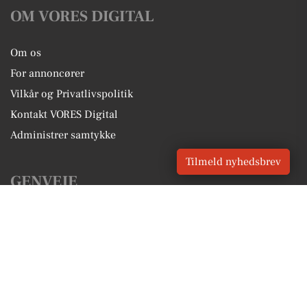
OM VORES DIGITAL
Om os
For annoncører
Vilkår og Privatlivspolitik
Kontakt VORES Digital
Administrer samtykke
Tilmeld nyhedsbrev
GENVEJE
Seneste nyt fra Ballerup
Vores lokale erhverv
Kalenderen for Ballerup
Fakta om Ballerup
Erhvervsartikler