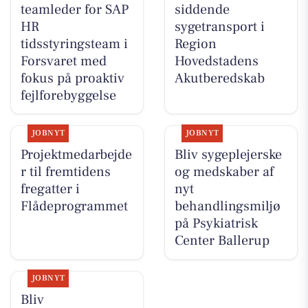
teamleder for SAP
siddende
HR
sygetransport i
tidsstyringsteam i
Region
Forsvaret med
Hovedstadens
fokus på proaktiv
Akutberedskab
fejlforebyggelse
JOBNYT
JOBNYT
Projektmedarbejde
Bliv sygeplejerske
r til fremtidens
og medskaber af
fregatter i
nyt
Flådeprogrammet
behandlingsmiljø
på Psykiatrisk
Center Ballerup
JOBNYT
Bliv