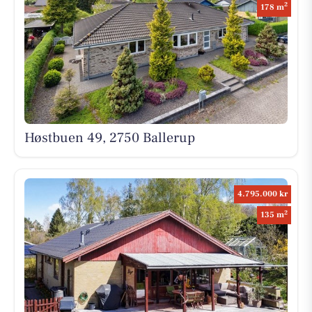
2
178 m
Høstbuen 49, 2750 Ballerup
4.795.000 kr
2
135 m