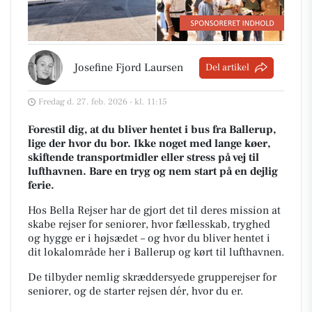
Josefine Fjord Laursen
Del artikel
Fredag d. 27. feb. 2026 - kl. 11:15
Forestil dig, at du bliver hentet i bus fra Ballerup,
lige der hvor du bor. Ikke noget med lange køer,
skiftende transportmidler eller stress på vej til
lufthavnen. Bare en tryg og nem start på en dejlig
ferie.
Hos Bella Rejser har de gjort det til deres mission at
skabe rejser for seniorer, hvor fællesskab, tryghed
og hygge er i højsædet – og hvor du bliver hentet i
dit lokalområde her i Ballerup og kørt til lufthavnen.
De tilbyder nemlig skræddersyede grupperejser for
seniorer, og de starter rejsen dér, hvor du er.