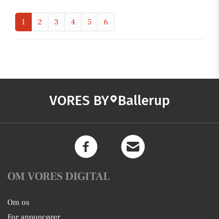
1
2
3
4
5
6
VORES BY
Ballerup
OM VORES DIGITAL
Om os
For annoncører