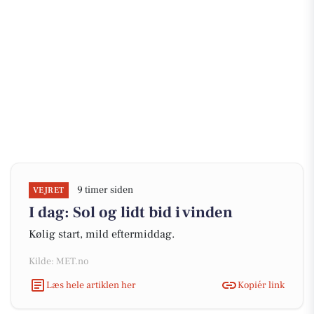
9 timer siden
VEJRET
I dag: Sol og lidt bid i vinden
Kølig start, mild eftermiddag.
Kilde: MET.no
Læs hele artiklen her
Kopiér link