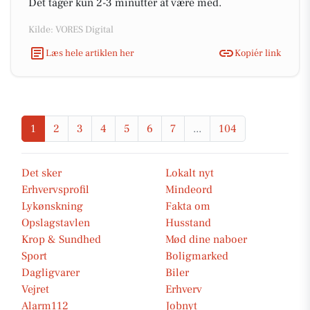
Det tager kun 2-3 minutter at være med.
Kilde: VORES Digital
Læs hele artiklen her
Kopiér link
1
2
3
4
5
6
7
...
104
Det sker
Lokalt nyt
Erhvervsprofil
Mindeord
Lykønskning
Fakta om
Opslagstavlen
Husstand
Krop & Sundhed
Mød dine naboer
Sport
Boligmarked
Dagligvarer
Biler
Vejret
Erhverv
Alarm112
Jobnyt