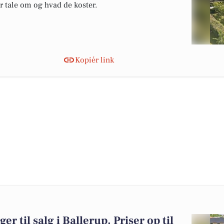
er tale om og hvad de koster.
Kopiér link
er til salg i Ballerup. Priser op til