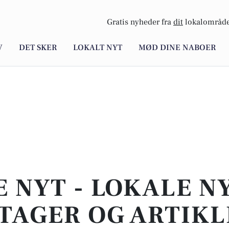
Gratis nyheder fra
dit
lokalområde
V
DET SKER
LOKALT NYT
MØD DINE NABOER
E NYT - LOKALE N
TAGER OG ARTIKL