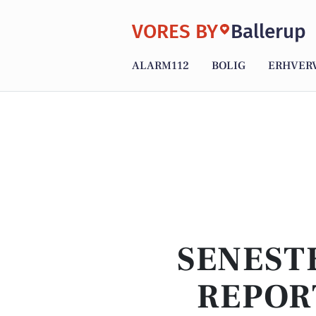
VORES BY
Ballerup
ALARM112
BOLIG
ERHVER
SENEST
REPOR