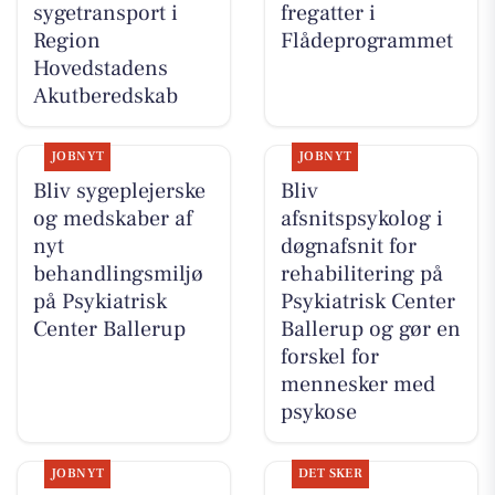
sygetransport i
fregatter i
Region
Flådeprogrammet
Hovedstadens
Akutberedskab
JOBNYT
JOBNYT
Bliv sygeplejerske
Bliv
og medskaber af
afsnitspsykolog i
nyt
døgnafsnit for
behandlingsmiljø
rehabilitering på
på Psykiatrisk
Psykiatrisk Center
Center Ballerup
Ballerup og gør en
forskel for
mennesker med
psykose
JOBNYT
DET SKER