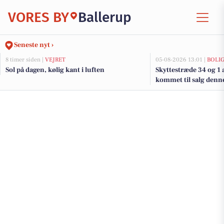
VORES BY
Ballerup
Seneste nyt ›
8 timer siden |
VEJRET
05-08-2026 13:01 |
BOLI
Sol på dagen, kølig kant i luften
Skyttestræde 34 og 1 
kommet til salg denne 
boligerne her.