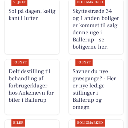
VEJRET
BOLIGMARKED
Sol på dagen, kølig
Skyttestræde 34
kant i luften
og 1 anden boliger
er kommet til salg
denne uge i
Ballerup - se
boligerne her.
JOBNYT
JOBNYT
Deltidsstilling til
Savner du nye
behandling af
græsgange? - Her
forbrugerklager
er nye ledige
hos Ankenævn for
stillinger i
biler i Ballerup
Ballerup og
omegn
BILER
BOLIGMARKED