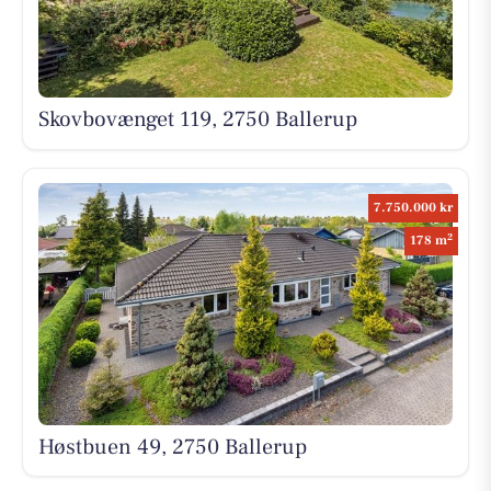
Skovbovænget 119, 2750 Ballerup
7.750.000 kr
2
178 m
Høstbuen 49, 2750 Ballerup