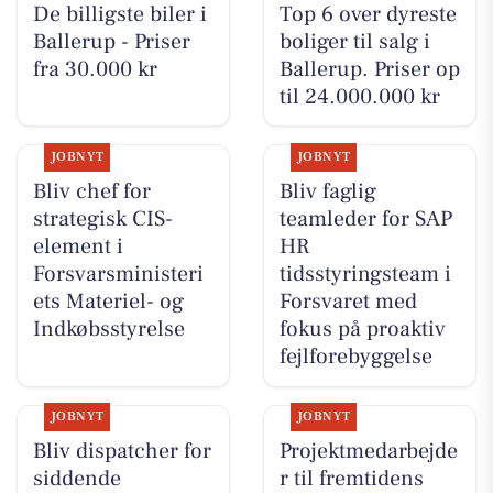
De billigste biler i
Top 6 over dyreste
Ballerup - Priser
boliger til salg i
fra 30.000 kr
Ballerup. Priser op
til 24.000.000 kr
JOBNYT
JOBNYT
Bliv chef for
Bliv faglig
strategisk CIS-
teamleder for SAP
element i
HR
Forsvarsministeri
tidsstyringsteam i
ets Materiel- og
Forsvaret med
Indkøbsstyrelse
fokus på proaktiv
fejlforebyggelse
JOBNYT
JOBNYT
Bliv dispatcher for
Projektmedarbejde
siddende
r til fremtidens