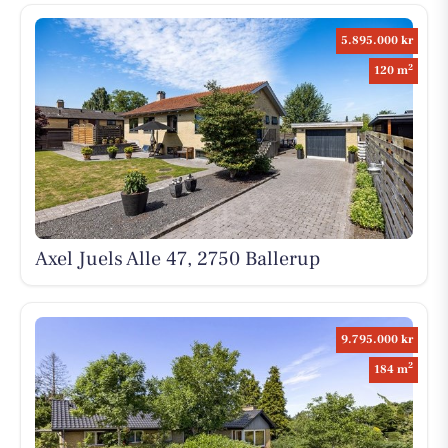
5.895.000 kr
2
120 m
Axel Juels Alle 47, 2750 Ballerup
9.795.000 kr
2
184 m