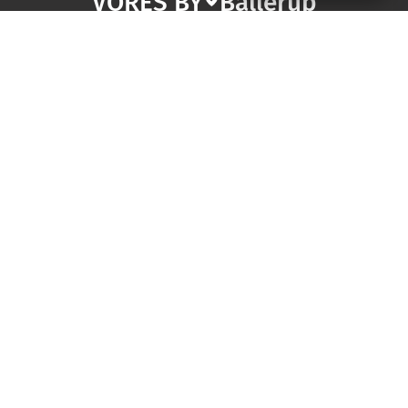
VORES BY
Ballerup
OM VORES DIGITAL
Om os
For annoncører
Vilkår og Privatlivspolitik
Kontakt VORES Digital
Administrer samtykke
GENVEJE