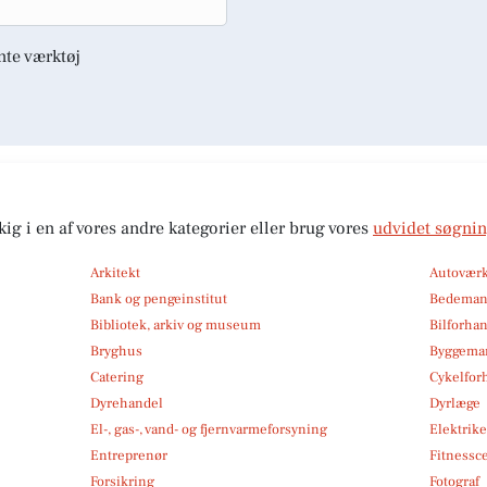
nte værktøj
kig i en af vores andre kategorier eller brug vores
udvidet søgni
Arkitekt
Autoværk
Bank og pengeinstitut
Bedema
Bibliotek, arkiv og museum
Bilforha
Bryghus
Byggemar
Catering
Cykelfor
Dyrehandel
Dyrlæge
El-, gas-, vand- og fjernvarmeforsyning
Elektrike
Entreprenør
Fitnessc
Forsikring
Fotograf