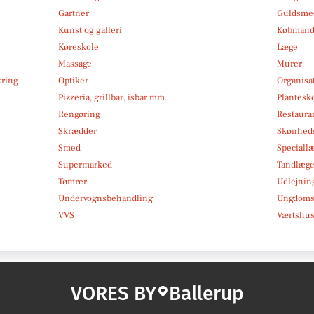
Gartner
Guldsmed
Kunst og galleri
Købmand
Køreskole
Læge
Massage
Murer
kring
Optiker
Organisa
Pizzeria, grillbar, isbar mm.
Plantesk
Rengøring
Restauran
Skrædder
Skønheds
Smed
Speciall
Supermarked
Tandlæg
Tømrer
Udlejnin
Undervognsbehandling
Ungdoms-
VVS
Værtshus
VORES BY
Ballerup