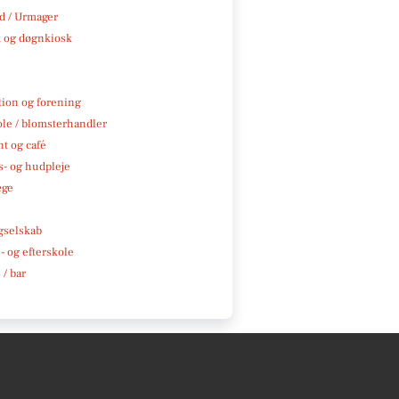
 / Urmager
 og døgnkiosk
tion og forening
ole / blomsterhandler
t og café
- og hudpleje
æge
e
gselskab
 og efterskole
 / bar