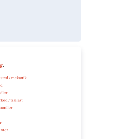
ng
.
sted / mekanik
nd
ndler
ked / trælast
handler
r
enter