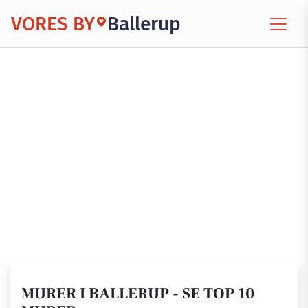
VORES BY
Ballerup
MURER I BALLERUP - SE TOP 10