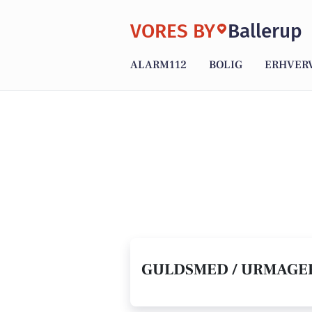
VORES BY
Ballerup
ALARM112
BOLIG
ERHVER
GULDSMED / URMAGER