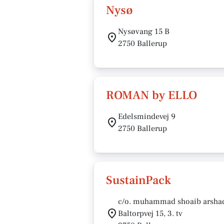
Nysø
Nysøvang 15 B
2750 Ballerup
ROMAN by ELLO
Edelsmindevej 9
2750 Ballerup
SustainPack
c/o. muhammad shoaib arsha
Baltorpvej 15, 3. tv