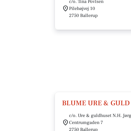
c/o. Tina Povlsen
Pilehøjvej 10
2750 Ballerup
BLUME URE & GULD
c/o. Ure & guldhuset N.H. Jør
Centrumgaden 7
2750 Ballerup