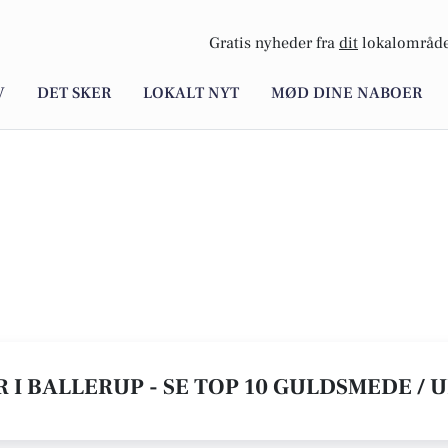
Gratis nyheder fra
dit
lokalområde
V
DET SKER
LOKALT NYT
MØD DINE NABOER
 I BALLERUP - SE TOP 10 GULDSMEDE /