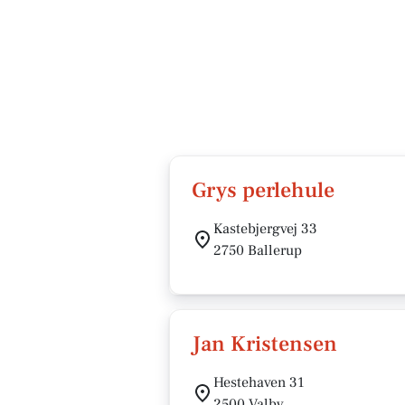
Grys perlehule
Kastebjergvej 33
2750 Ballerup
Jan Kristensen
Hestehaven 31
2500 Valby