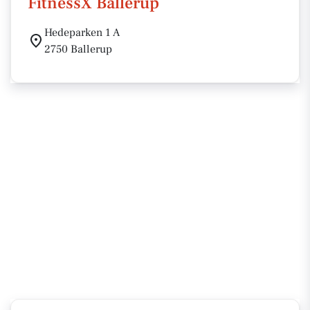
FitnessX Ballerup
Hedeparken 1 A
2750 Ballerup