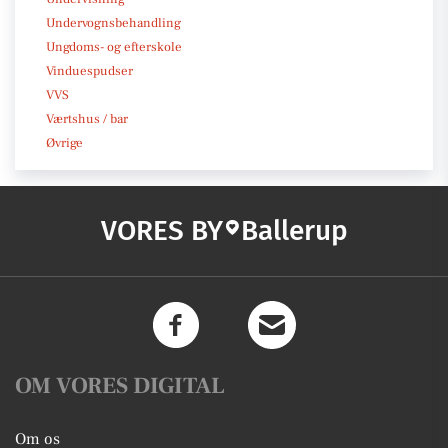
Undervognsbehandling
Ungdoms- og efterskole
Vinduespudser
VVS
Værtshus / bar
Øvrige
VORES BY
Ballerup
OM VORES DIGITAL
Om os