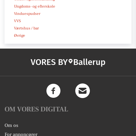
Ungdoms- og efterskole
Vinduespudser
VVS
Værtshus / bar
Øvrige
VORES BY
Ballerup
OM VORES DIGITAL
Om os
For annoncører